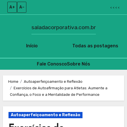
A+
A–
< < < <
saladacorporativa.com.br
Início
Todas as postagens
Fale Conosco
Sobre Nós
Skip
to
Home
Autoaperfeiçoamento e Reflexão
Exercícios de Autoafirmação para Atletas: Aumente a
content
Confiança, o Foco e a Mentalidade de Performance
Autoaperfeiçoamento e Reflexão