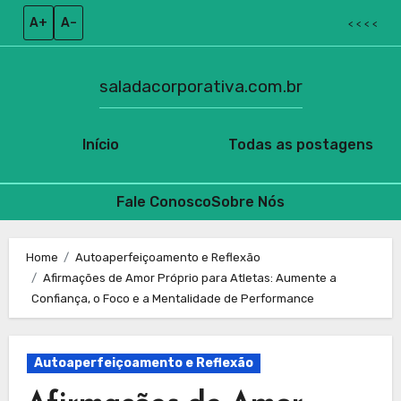
A+
A–
< < < <
saladacorporativa.com.br
Início
Todas as postagens
Fale Conosco
Sobre Nós
Skip
to
Home
Autoaperfeiçoamento e Reflexão
Afirmações de Amor Próprio para Atletas: Aumente a
content
Confiança, o Foco e a Mentalidade de Performance
Autoaperfeiçoamento e Reflexão