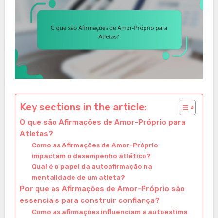
Key sections in the article:
O que são Afirmações de Amor-Próprio para
Atletas?
Como as Afirmações de Amor-Próprio
impactam o desempenho atlético?
Qual é o papel da autoafirmação na
mentalidade de um atleta?
Por que as Afirmações de Amor-Próprio são
essenciais para construir confiança?
Como as afirmações influenciam a autoestima