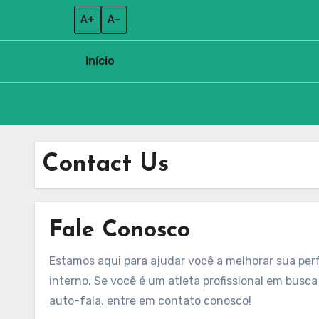
A+
A–
Início
Skip
to
Contact Us
content
Fale Conosco
Estamos aqui para ajudar você a melhorar sua pe
interno. Se você é um atleta profissional em busc
auto-fala, entre em contato conosco!