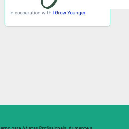
In cooperation with
I Grow Younger
erno para Atletas Profissionais: Aumente a