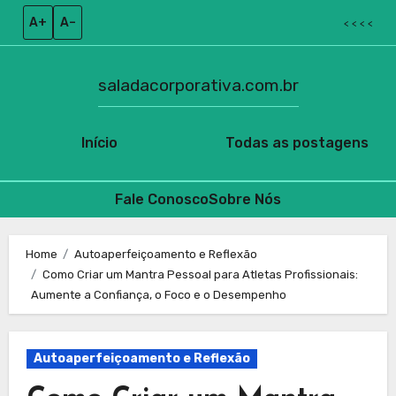
A+
A–
< < < <
saladacorporativa.com.br
Início
Todas as postagens
Fale Conosco
Sobre Nós
Skip
to
Home
Autoaperfeiçoamento e Reflexão
Como Criar um Mantra Pessoal para Atletas Profissionais:
content
Aumente a Confiança, o Foco e o Desempenho
Autoaperfeiçoamento e Reflexão