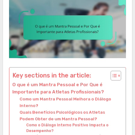
Key sections in the article:
O que é um Mantra Pessoal e Por Que é
Importante para Atletas Profissionais?
Como um Mantra Pessoal Melhora o Diálogo
Interno?
Quais Benefícios Psicológicos os Atletas
Podem Obter de um Mantra Pessoal?
Como o Diálogo Interno Positivo Impacta o
Desempenho?