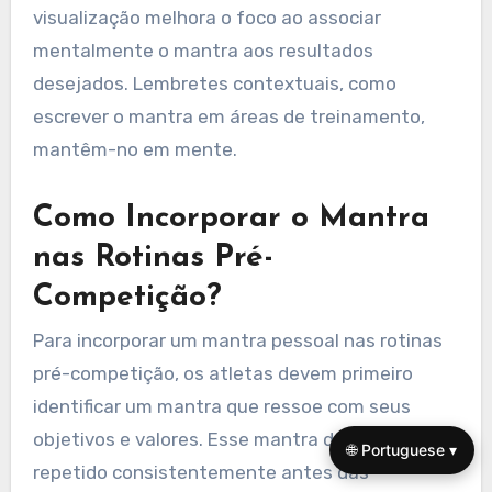
fazendo ajustes conforme necessário para
aumentar sua eficácia.
Quais Estratégias Podem
Ajudar a Reforçar o Mantra
Durante o Treinamento?
Para reforçar o mantra durante o treinamento,
os atletas devem integrar repetição
consistente, técnicas de visualização e
lembretes contextuais. Repetir o mantra
diariamente cria familiaridade e confiança. A
visualização melhora o foco ao associar
mentalmente o mantra aos resultados
🌐 Portuguese ▾
desejados. Lembretes contextuais, como