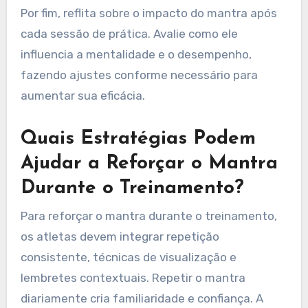
Estabeleça um horário específico a cada dia para
a prática do mantra, como durante os
aquecimentos ou sessões de meditação. Use
técnicas de visualização para associar o mantra
a cenários de desempenho máximo.
Incorpore o mantra nos movimentos físicos,
permitindo que se torne uma parte rítmica do
treinamento. Por exemplo, recite o mantra
enquanto corre ou realiza exercícios.
Por fim, reflita sobre o impacto do mantra após
cada sessão de prática. Avalie como ele
influencia a mentalidade e o desempenho,