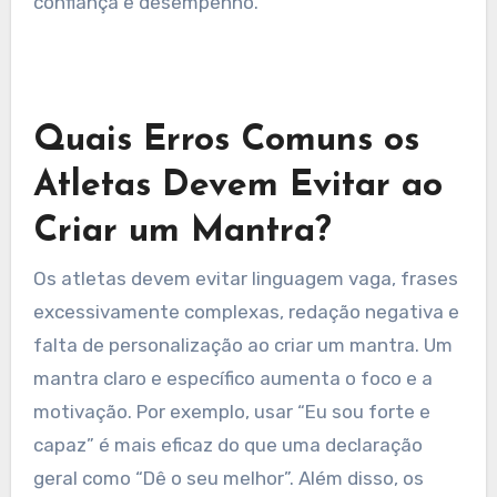
controle da respiração e repetição rítmica. A
visualização envolve imaginar mentalmente o
resultado desejado enquanto recita o mantra, o
que fortalece a conexão mente-corpo. O
controle da respiração sincroniza a respiração
com a recitação do mantra, promovendo
relaxamento e foco. A repetição rítmica,
semelhante a um canto, pode aprofundar a
ressonância emocional e reforçar o
compromisso. Cada técnica amplifica de maneira
única a eficácia do mantra, promovendo
confiança e desempenho.