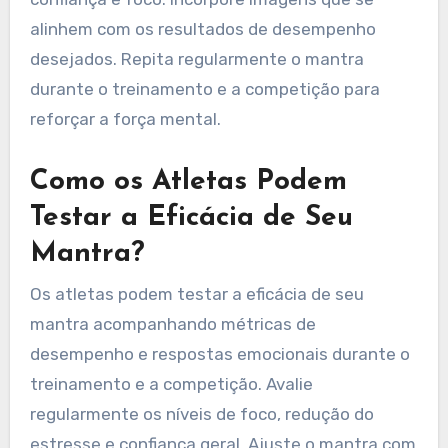
confiança. Priorize valores que ressoem
profundamente, pois eles guiarão ações e
informarão mantras pessoais.
Quais Técnicas Podem Ajudar na
Elaboração do Mantra?
Para elaborar um mantra pessoal, os atletas
devem se concentrar em clareza, brevidade e
ressonância emocional. Comece identificando
valores e objetivos centrais. Use uma linguagem
positiva para criar afirmações que inspirem
confiança e foco. Incorpore imagens que se
alinhem com os resultados de desempenho
desejados. Repita regularmente o mantra
durante o treinamento e a competição para