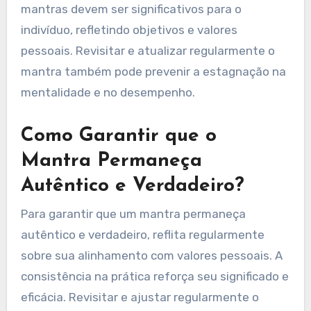
Quais Erros Comuns os
Atletas Devem Evitar ao
Criar um Mantra?
Os atletas devem evitar linguagem vaga, frases
excessivamente complexas, redação negativa e
falta de personalização ao criar um mantra. Um
mantra claro e específico aumenta o foco e a
motivação. Por exemplo, usar “Eu sou forte e
capaz” é mais eficaz do que uma declaração
geral como “Dê o seu melhor”. Além disso, os
mantras devem ser significativos para o
indivíduo, refletindo objetivos e valores
pessoais. Revisitar e atualizar regularmente o