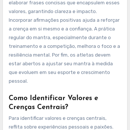
Devem Seguir para
Desenvolver Seu Mantra?
Para desenvolver um mantra pessoal, os atletas
devem seguir estes passos: identificar valores
centrais, criar frases concisas, incorporar
afirmações positivas, praticar regularmente e
ajustar conforme necessário.
Primeiro, os atletas devem refletir sobre seus
valores centrais e o que os motiva. Isso cria uma
base para seu mantra. Em seguida, devem
elaborar frases concisas que encapsulem esses
valores, garantindo clareza e impacto.
Incorporar afirmações positivas ajuda a reforçar
a crença em si mesmo e a confiança. A prática