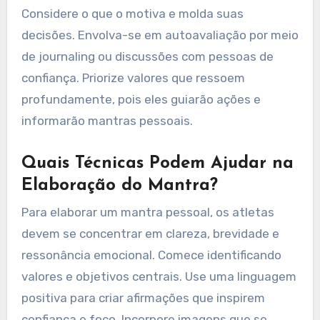
regular do mantra, especialmente durante o
treinamento e a competição, melhora o foco e a
resiliência mental. Por fim, os atletas devem
estar abertos a ajustar seu mantra à medida
que evoluem em seu esporte e crescimento
pessoal.
Como Identificar Valores e
Crenças Centrais?
Para identificar valores e crenças centrais,
reflita sobre experiências pessoais e paixões.
Considere o que o motiva e molda suas
decisões. Envolva-se em autoavaliação por meio
de journaling ou discussões com pessoas de