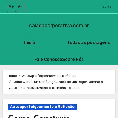
A+
A–
< < < <
saladacorporativa.com.br
Início
Todas as postagens
Fale Conosco
Sobre Nós
Skip
to
Home
Autoaperfeiçoamento e Reflexão
Como Construir Confiança Antes de um Jogo: Domine a
content
Auto-Fala, Visualização e Técnicas de Foco
Autoaperfeiçoamento e Reflexão