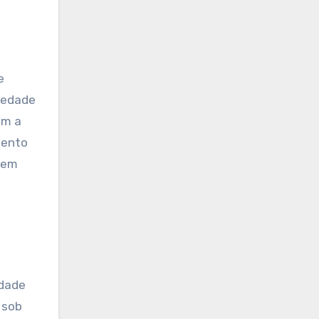
e
iedade
am a
mento
a em
idade
 sob