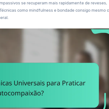
ompassivos se recuperam mais rapidamente de reveses,
Técnicas como mindfulness e bondade consigo mesmo c
eral.