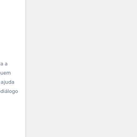
a a
cluem
 ajuda
diálogo