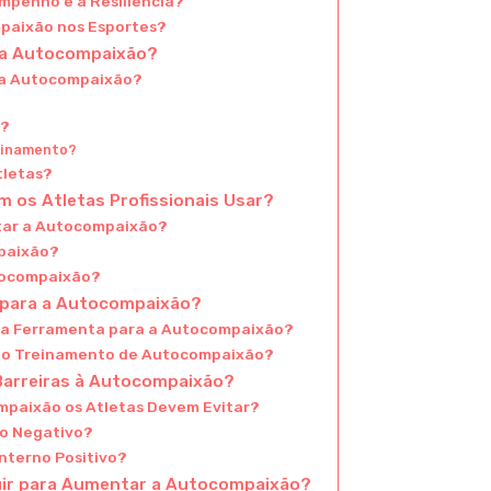
mpenho e a Resiliência?
mpaixão nos Esportes?
r a Autocompaixão?
r a Autocompaixão?
o?
reinamento?
tletas?
 os Atletas Profissionais Usar?
tar a Autocompaixão?
mpaixão?
utocompaixão?
m para a Autocompaixão?
ma Ferramenta para a Autocompaixão?
 no Treinamento de Autocompaixão?
Barreiras à Autocompaixão?
mpaixão os Atletas Devem Evitar?
no Negativo?
Interno Positivo?
uir para Aumentar a Autocompaixão?