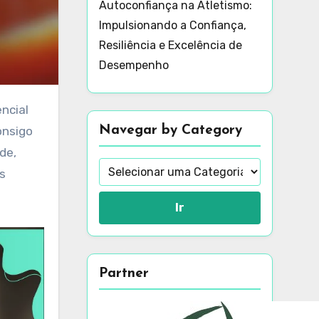
Autoconfiança na Atletismo:
Impulsionando a Confiança,
Resiliência e Excelência de
Desempenho
Navegar by Category
onsigo
de,
s
Ir
Partner