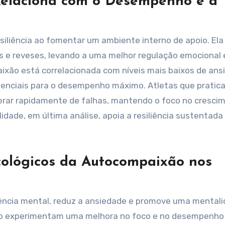
elaciona com o Desempenho e a
liência ao fomentar um ambiente interno de apoio. Ela
es e reveses, levando a uma melhor regulação emocional 
ixão está correlacionada com níveis mais baixos de ans
essenciais para o desempenho máximo. Atletas que pratic
rar rapidamente de falhas, mantendo o foco no cresci
dade, em última análise, apoia a resiliência sustentad
icológicos da Autocompaixão nos
iência mental, reduz a ansiedade e promove uma mental
xão experimentam uma melhora no foco e no desempenho