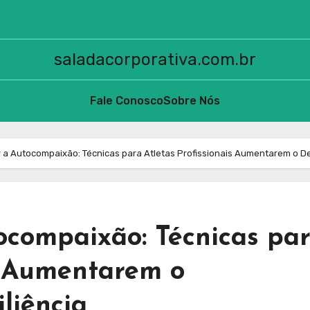
saladacorporativa.com.br
Fale Conosco
Sobre Nós
 a Autocompaixão: Técnicas para Atletas Profissionais Aumentarem o D
ocompaixão: Técnicas pa
is Aumentarem o
liência