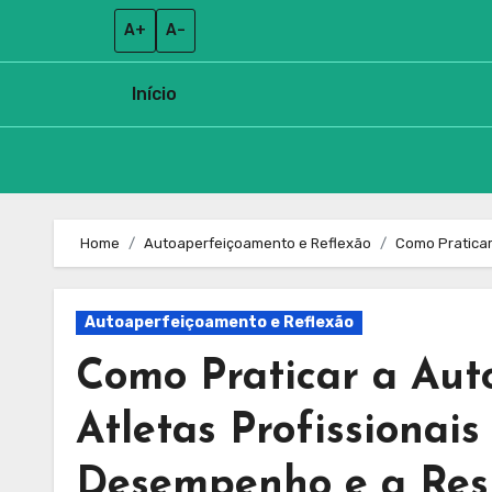
A+
A–
Início
Skip
to
Home
Autoaperfeiçoamento e Reflexão
Como Praticar
content
Autoaperfeiçoamento e Reflexão
Como Praticar a Aut
Atletas Profissiona
Desempenho e a Resi