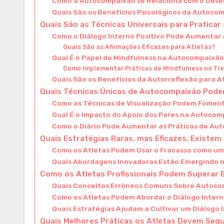
Como a Autocompaixão se Relaciona com o Dese
Quais São os Benefícios Psicológicos da Autoco
Quais São as Técnicas Universais para Pratica
Como o Diálogo Interno Positivo Pode Aumenta
Quais São as Afirmações Eficazes para Atletas?
Qual É o Papel do Mindfulness na Autocompaixã
Como Implementar Práticas de Mindfulness no T
Quais São os Benefícios da Autorreflexão para A
Quais Técnicas Únicas de Autocompaixão Podem
Como as Técnicas de Visualização Podem Fomen
Qual É o Impacto do Apoio dos Pares na Autoco
Como o Diário Pode Aumentar as Práticas de A
Quais Estratégias Raras, mas Eficazes, Existe
Como os Atletas Podem Usar o Fracasso como u
Quais Abordagens Inovadoras Estão Emergindo
Como os Atletas Profissionais Podem Superar 
Quais Conceitos Errôneos Comuns Sobre Autoco
Como os Atletas Podem Abordar o Diálogo Inter
Quais Estratégias Ajudam a Cultivar um Diálogo 
Quais Melhores Práticas os Atletas Devem Seg