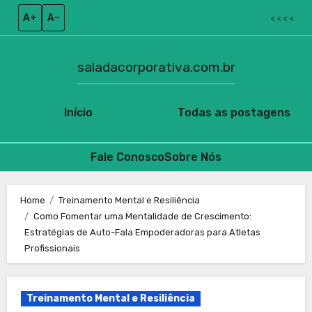
A+
A–
< < < <
saladacorporativa.com.br
Início
Todas as postagens
Fale Conosco
Sobre Nós
Skip
to
Home
Treinamento Mental e Resiliência
Como Fomentar uma Mentalidade de Crescimento:
content
Estratégias de Auto-Fala Empoderadoras para Atletas
Profissionais
Treinamento Mental e Resiliência