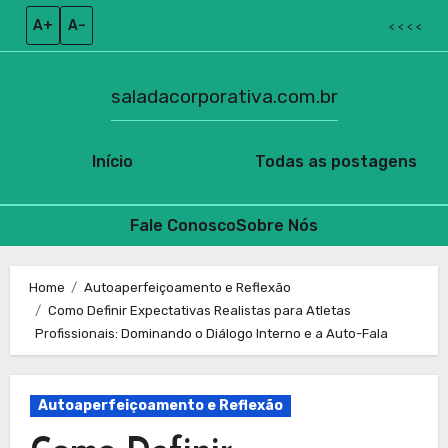
A+
A–
< < < <
saladacorporativa.com.br
Início
Todas as postagens
Fale Conosco
Sobre Nós
Skip
to
Home
Autoaperfeiçoamento e Reflexão
Como Definir Expectativas Realistas para Atletas
content
Profissionais: Dominando o Diálogo Interno e a Auto-Fala
Autoaperfeiçoamento e Reflexão