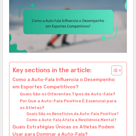
Key sections in the article:
Como a Auto-Fala Influencia o Desempenho
em Esportes Competitivos?
Quais São os Diferentes Tipos de Auto-Fala?
Por Que a Auto-Fala Positiva É Essencial para
os Atletas?
Quais São os Benefícios da Auto-Fala Positiva?
Como a Auto-Fala Afeta a Resiliência Mental?
Quais Estratégias Únicas os Atletas Podem
Usar para Dominar a Auto-Fala?