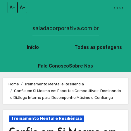
A+
A–
< < < <
saladacorporativa.com.br
Início
Todas as postagens
Fale Conosco
Sobre Nós
Skip
to
Home
Treinamento Mental e Resiliência
Confie em Si Mesmo em Esportes Competitivos: Dominando
content
o Diálogo Interno para Desempenho Máximo e Confiança
Treinamento Mental e Resiliência