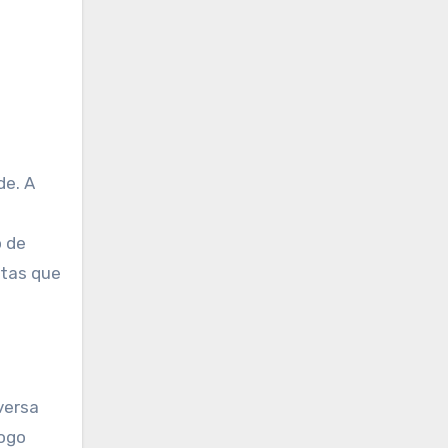
de. A
 de
etas que
versa
logo