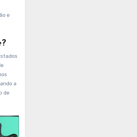
ão e
e?
estados
de
nos
vando a
o de