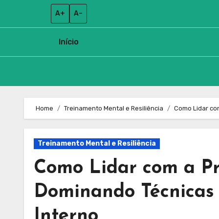
A+
A–
Início
Skip
to
Home
Treinamento Mental e Resiliência
Como Lidar com
content
Treinamento Mental e Resiliência
Como Lidar com a Pr
Dominando Técnicas 
Interno