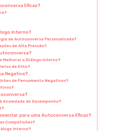
oconversa Eficaz?
iva?
?
logo Interno?
égia de Autoconversa Personalizada?
ações de Alta Pressão?
Autoconversa?
 Melhorar o Diálogo Interno?
letas de Elite?
sa Negativa?
Padrões de Pensamento Negativos?
itivos?
utoconversa?
 à Ansiedade de Desempenho?
az?
lementar para uma Autoconversa Eficaz?
das Competições?
iálogo Interno?