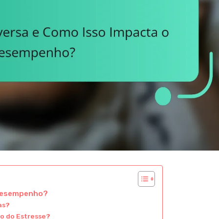
 Desempenho?
as?
o do Estresse?