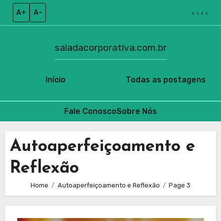
A+
A–
< < < <
saladacorporativa.com.br
Início
Todas as postagens
Fale Conosco
Sobre Nós
Skip
to
Autoaperfeiçoamento e
content
Reflexão
Home
Autoaperfeiçoamento e Reflexão
Page 3