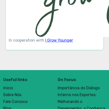
In cooperation with
I Grow Younger
Useful links
On focus
Início
Importância do Diálogo
Sobre Nós
Interno nos Esportes:
Fale Conosco
Melhorando o
Blog
Desempenho, a Confiança